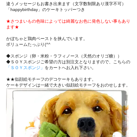
違うメッセージもお書き出来ます（文字数制限あり漢字不可）
「happybirthday」のケーキトッパーつき
★さつまいもの色味によっては綺麗なお色に発色しない事もあり
ます★
かぼちゃと鶏肉ペーストを挟んでいます。
ボリュームたっぷり(^^
◆スポンジ（卵・米粉・ラフィノース（天然のオリゴ糖））
◆ＳＯＹスポンジご希望の方は別注文となりますので、こちらの
「ＳＯＹスポンジ」
をカートへお入れ下さい。
★★似顔絵モチーフのデコケーキもあります。
ケーキデザインは一緒で大きい似顔絵モチーフをおのせします。