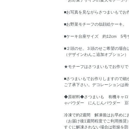
「お野菜デザインの愛犬モチーフケ
■お写真を見ながらさつまいもでお
■お野菜モチーフの似顔絵ケーキ。
■ケーキ台座サイズ 約12cm 5
■２頭のせ。３頭のせご希望の場合
（デザインわんこ追加オプション）
★モチーフはさつまいもでお作りで
■さつまいもでお作りしますので細
ご了承下さい。デコレーションは画
◆原材料◆さつまいも 有機キャロ
ゃパウダー にんじんパウダー 豆
冷凍で約2週間 解凍後はお早めに
（お届け後1週間程度でご利用推奨
すぐに解凍されない場合は乾燥を防