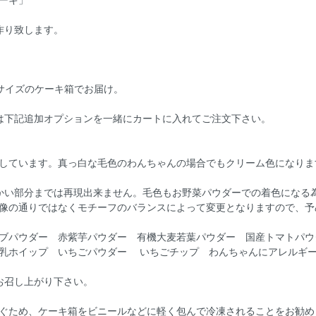
ーキ」
作り致します。
号サイズのケーキ箱でお届け。
は下記追加オプションを一緒にカートに入れてご注文下さい。
しています。真っ白な毛色のわんちゃんの場合でもクリーム色になりま
かい部分までは再現出来ません。毛色もお野菜パウダーでの着色になる
像の通りではなくモチーフのバランスによって変更となりますので、予
ブパウダー 赤紫芋パウダー 有機大麦若葉パウダー 国産トマトパウ
乳ホイップ いちごパウダー いちごチップ わんちゃんにアレルギ
お召し上がり下さい。
）
ぐため、ケーキ箱をビニールなどに軽く包んで冷凍されることをお勧め